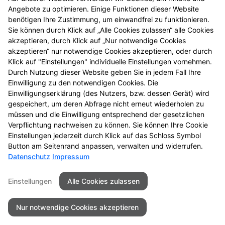
werden vertraulich behandelt.
Angebote zu optimieren. Einige Funktionen dieser Website
benötigen Ihre Zustimmung, um einwandfrei zu funktionieren.
Wir freuen uns auf Sie!
Sie können durch Klick auf „Alle Cookies zulassen“ alle Cookies
Baeren Apotheke - Uelzen
akzeptieren, durch Klick auf „Nur notwendige Cookies
Tel: +49 (581) 30190
akzeptieren“ nur notwendige Cookies akzeptieren, oder durch
Klick auf "Einstellungen" individuelle Einstellungen vornehmen.
Jetzt bewerben
Durch Nutzung dieser Website geben Sie in jedem Fall Ihre
Einwilligung zu den notwendigen Cookies. Die
Einwilligungserklärung (des Nutzers, bzw. dessen Gerät) wird
gespeichert, um deren Abfrage nicht erneut wiederholen zu
müssen und die Einwilligung entsprechend der gesetzlichen
Verpflichtung nachweisen zu können. Sie können Ihre Cookie
Einstellungen jederzeit durch Klick auf das Schloss Symbol
Button am Seitenrand anpassen, verwalten und widerrufen.
Datenschutz
Impressum
Kontakt
Impressum
Datenschutz
Einstellungen
Alle Cookies zulassen
Barrierefreiheit
Nur notwendige Cookies akzeptieren
©2026Baeren Apotheke - Uelzen