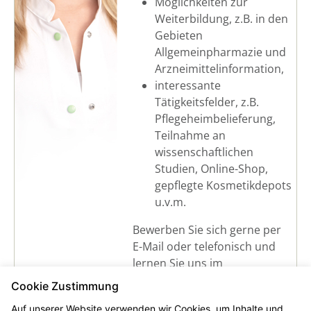
Möglichkeiten zur
Weiterbildung, z.B. in den
Gebieten
Allgemeinpharmazie und
Arzneimittelinformation,
interessante
Tätigkeitsfelder, z.B.
Pflegeheimbelieferung,
Teilnahme an
wissenschaftlichen
Studien, Online-Shop,
gepflegte Kosmetikdepots
u.v.m.
Bewerben Sie sich gerne per
E-Mail oder telefonisch und
lernen Sie uns im
persönlichen Gespräch
Cookie Zustimmung
kennen. Ihre Bewerbungen
Auf unserer Website verwenden wir Cookies, um Inhalte und