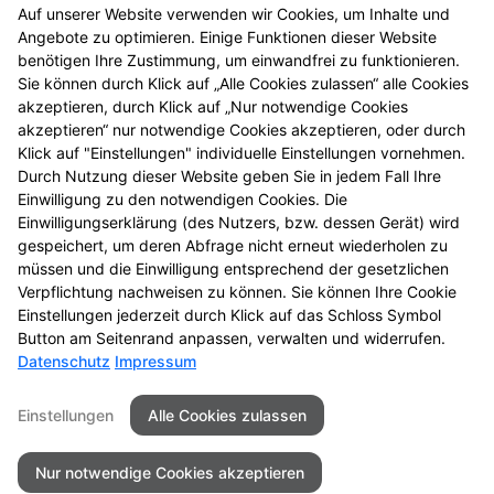
Auf unserer Website verwenden wir Cookies, um Inhalte und
Säure-Basen-Haushalt
Angebote zu optimieren. Einige Funktionen dieser Website
benötigen Ihre Zustimmung, um einwandfrei zu funktionieren.
Sie können durch Klick auf „Alle Cookies zulassen“ alle Cookies
Tee und Heilkräuter
akzeptieren, durch Klick auf „Nur notwendige Cookies
akzeptieren“ nur notwendige Cookies akzeptieren, oder durch
Vitalstoffe
Klick auf "Einstellungen" individuelle Einstellungen vornehmen.
Durch Nutzung dieser Website geben Sie in jedem Fall Ihre
Einwilligung zu den notwendigen Cookies. Die
Wohlbefinden durch Fitness
Einwilligungserklärung (des Nutzers, bzw. dessen Gerät) wird
gespeichert, um deren Abfrage nicht erneut wiederholen zu
müssen und die Einwilligung entsprechend der gesetzlichen
Zahnpflege und Zahnschutz
Verpflichtung nachweisen zu können. Sie können Ihre Cookie
Einstellungen jederzeit durch Klick auf das Schloss Symbol
Button am Seitenrand anpassen, verwalten und widerrufen.
Datenschutz
Impressum
Kontakt
Impressum
Datenschutz
Einstellungen
Alle Cookies zulassen
Barrierefreiheit
Nur notwendige Cookies akzeptieren
©2026Baeren Apotheke - Uelzen